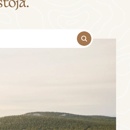
toja.
-
+
Aikuiset
1
-
+
Lapset
0
Syyskuu
to
pe
la
su
3
4
5
6