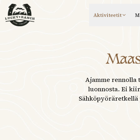
Lucky Ranch
Aktiviteetit
M
Maas
Ajamme rennolla 
luonnosta. Ei kii
Sähköpyöräretkellä 