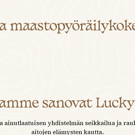
a maastopyöräilyko
aamme sanovat Lucky
 ainutlaatuisen yhdistelmän seikkailua ja rau
aitojen elämysten kautta.