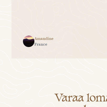
Amandine
France
Varaa lom