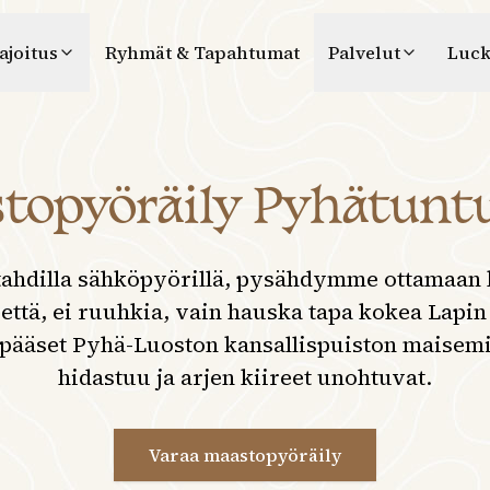
ajoitus
Ryhmät & Tapahtumat
Palvelut
Luck
topyöräily Pyhätuntu
tahdilla sähköpyörillä, pysähdymme ottamaan 
rettä, ei ruuhkia, vain hauska tapa kokea Lapin
pääset Pyhä-Luoston kansallispuiston maisemii
hidastuu ja arjen kiireet unohtuvat.
Varaa maastopyöräily