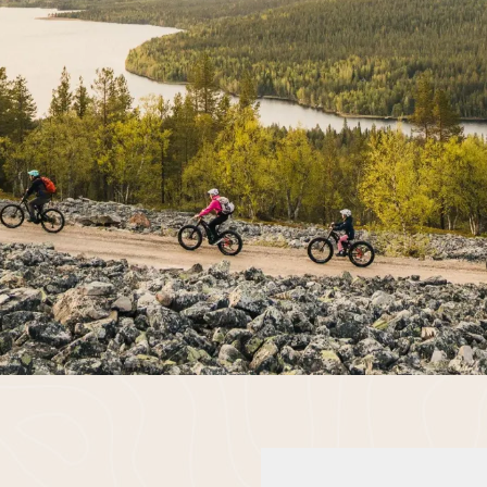
7
8
9
7
8
9
14
15
16
14
15
16
21
22
23
21
22
23
28
29
30
28
29
30
4
5
6