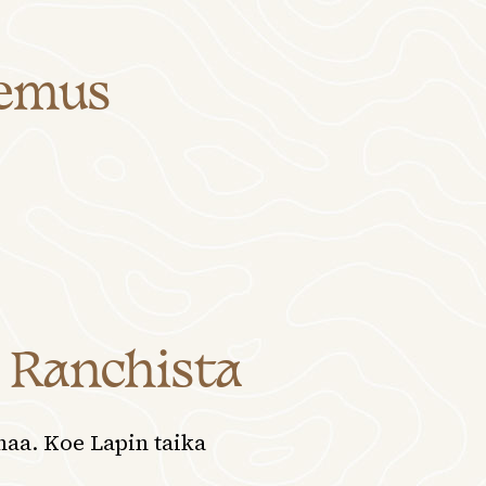
kemus
 Ranchista
haa. Koe Lapin taika