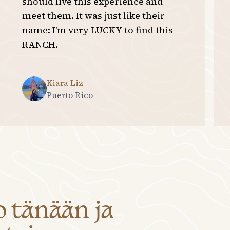
should live this experience and
meet them. It was just like their
name: I'm very LUCKY to find this
RANCH.
Kiara Liz
Puerto Rico
 tänään ja