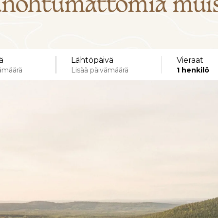
unohtumattomia muis
ä
Lähtöpäivä
Vieraat
vämäärä
Lisää päivämäärä
1
henkilö
Tarkat päivämäärät
± 1 päivä
± 3 päivää
± 7 päivää
pe
la
su
ma
ti
ke
31
1
2
31
1
2