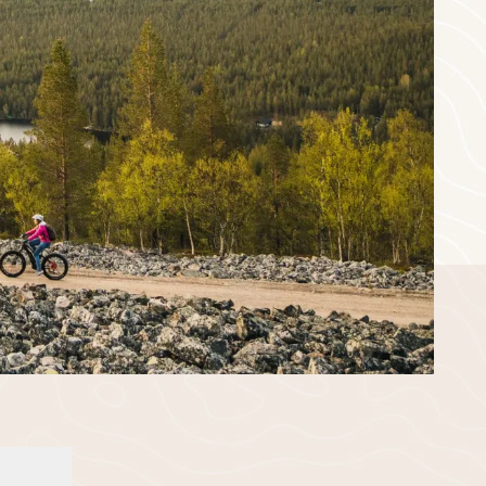
10
11
12
13
17
18
19
20
24
25
26
27
1
2
3
4