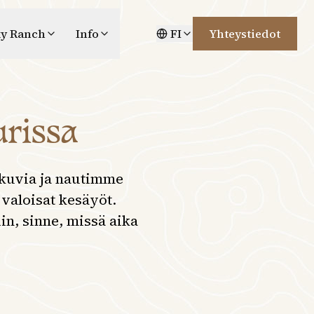
y Ranch
Info
FI
Yhteystiedot
rissa
kuvia ja nautimme
 valoisat kesäyöt.
n, sinne, missä aika