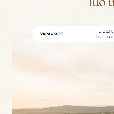
luo 
Tulopäiv
VARAUKSET
Lisää päi
Elokuu
ma
ti
ke
to
27
28
29
30