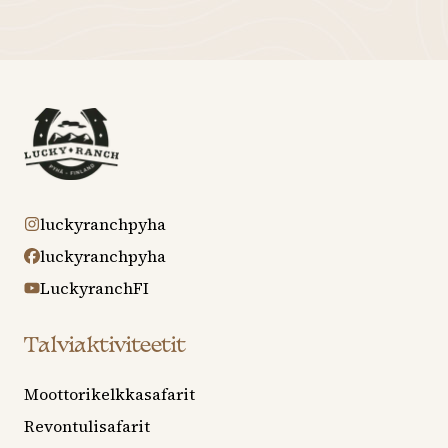
luckyranchpyha
luckyranchpyha
LuckyranchFI
Talviaktiviteetit
Moottorikelkkasafarit
Revontulisafarit