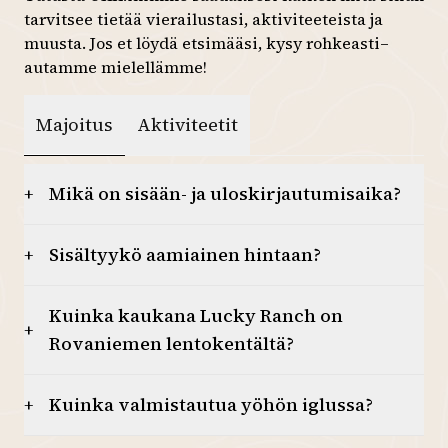
tarvitsee tietää vierailustasi, aktiviteeteista ja
10
11
12
13
14
15
16
muusta. Jos et löydä etsimääsi, kysy rohkeasti–
autamme mielellämme!
17
18
19
20
21
22
23
Majoitus
Aktiviteetit
24
25
26
27
28
29
30
31
1
2
3
4
5
6
Mikä on sisään- ja uloskirjautumisaika?
+
Sisältyykö aamiainen hintaan?
+
Kuinka kaukana Lucky Ranch on
+
Rovaniemen lentokentältä?
Kuinka valmistautua yöhön iglussa?
+