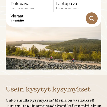
Tulopäivä
Lähtöpäivä
Lisää päivämäärä
Lisää päivämäärä
Vieraat
1
henkilö
-
+
Aikuiset
1
Tarkat päivämäärät
± 1 päivä
± 3 päivää
-
+
± 7 päivää
Lapset
0
Elokuu
ma
ti
ke
to
pe
la
su
Usein kysytyt kysymykset
27
28
29
30
31
1
2
Onko sinulla kysymyksiä? Meillä on vastaukset!
Tutustu UKK:ihimme saadaksesi kaiken mitä sinun
3
4
5
6
7
8
9